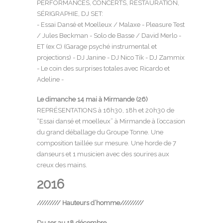
PERFORMANCES, CONCERTS, RESTAURATION,
SÉRIGRAPHIE, DJ SET:
- Essai Dansé et Moelleux / Malaxe - Pleasure Test
/ Jules Beckman - Solo de Basse / David Merlo -
ET (ex C) (Garage psyché instrumental et
projections) - DJ Janine - DJ Nico Tik - DJ Zammix
- Le coin des surprises totales avec Ricardo et
Adeline -
Le dimanche 14 mai à Mirmande (26)
REPRÉSENTATIONS à 16h30, 18h et 20h30 de
“Essai dansé et moelleux” à Mirmande à l’occasion
du grand déballage du Groupe Tonne. Une
composition taillée sur mesure. Une horde de 7
danseurs et 1 musicien avec des sourires aux
creux des mains.
2016
/////////
Hauteurs d’homme
/////////
Du 1er au 18 décembre