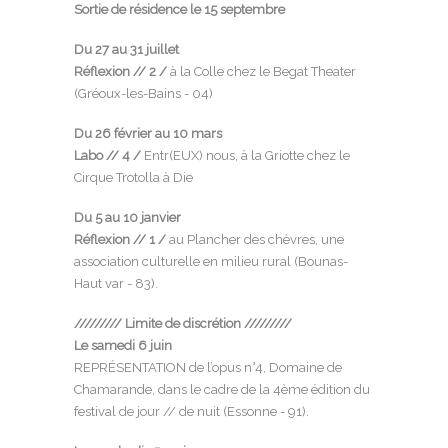
Sortie de résidence le 15 septembre
Du 27 au 31 juillet
Réflexion // 2 /
à la Colle chez le
Begat Theater
(Gréoux-les-Bains - 04)
Du 26 février au 10 mars
Labo // 4 /
Entr(EUX) nous, à la Griotte chez le
Cirque Trotolla
à Die
Du 5 au 10 janvier
Réflexion // 1 /
au
Plancher des chèvres
, une
association culturelle en milieu rural (Bounas-
Haut var - 83).
/////////
Limite de discrétion
/////////
L
e samedi 6 juin
REPRÉSENTATION de l’opus n°4, Domaine de
Chamarande, dans le cadre de la 4ème édition du
festival de jour // de nuit
(Essonne - 91).