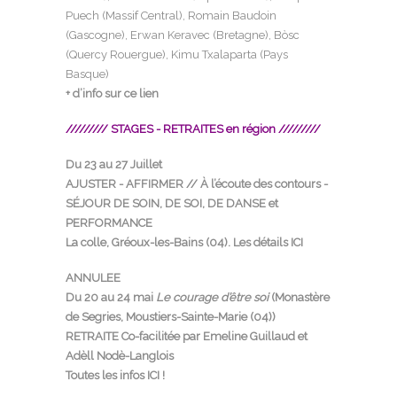
Puech (Massif Central), Romain Baudoin
(Gascogne), Erwan Keravec (Bretagne), Bòsc
(Quercy Rouergue), Kimu Txalaparta (Pays
Basque)
+ d’info sur ce lien
///////// STAGES - RETRAITES en région /////////
Du 23 au 27 Juillet
AJUSTER - AFFIRMER // À l’écoute des contours -
SÉJOUR DE SOIN, DE SOI, DE DANSE et
PERFORMANCE
La colle, Gréoux-les-Bains (04).
Les détails ICI
ANNULEE
Du 20 au 24 mai
Le courage d’être soi
(Monastère
de Segries, Moustiers-Sainte-Marie (04))
RETRAITE Co-facilitée par Emeline Guillaud et
Adèll Nodè-Langlois
Toutes les infos ICI !