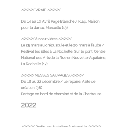
///////// VRAIE /////////
Du 14 au 16 Avril Page Blanche / Klap, Maison
pour la danse, Marseille (13)
///////// à nos rivières /////////
Le 25 mars au crépuscule et le 26 mars à l’aube /
Festival les Elles à La Rochelle,
Sur le pont, Centre
National des Arts de la Rue en Nouvelle-Aquitaine
,
La Rochelle (17).
/////////MESSES SAUVAGES /////////
Du 18 au 22 décembre / Le repaire, Asile de
création (38)
Partage en bord de cheminé et de la Chartreuse
2022
///////// Pratiques & ateliers à Marseille /////////