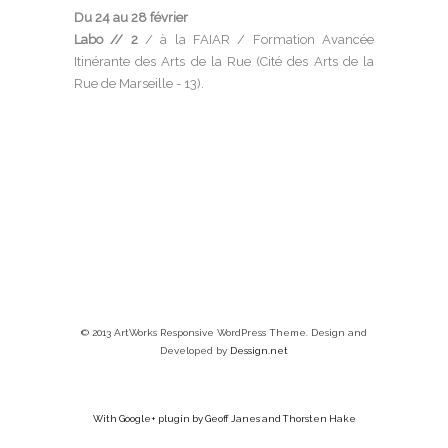
Du 24 au 28 février
Labo // 2
/ à la FAIAR / Formation Avancée
Itinérante des Arts de la Rue (Cité des Arts de la
Rue de Marseille - 13).
© 2013 ArtWorks Responsive WordPress Theme. Design and
Developed by
Dessign.net
With Google+ plugin by Geoff Janes and Thorsten Hake