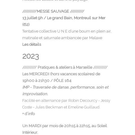
/////////MESSE SAUVAGE /////////
13 juillet 9h / Le grand Bain, Montreuil sur Mer
(62)
Tentative collective U N E d’une boum en plein air,
matinale et saturnale ambiancée par Malaxe
Les détails
2023
///////// Pratiques & ateliers à Marseille /////////
Les MERCREDI (hors vacances scolaires) de
19h00 à 21h30 /
PÔLE 164
IMP - Traversée de danse, performance, soin et
improvisation.
Facilité en alternance par Robin Decourcy - Jessy
Coste - Jules Beckman et Emeline Guillaud.
+ d’info
Un MARDI par mois de 20h15 à 22h15, au Soleil
Intérieur.