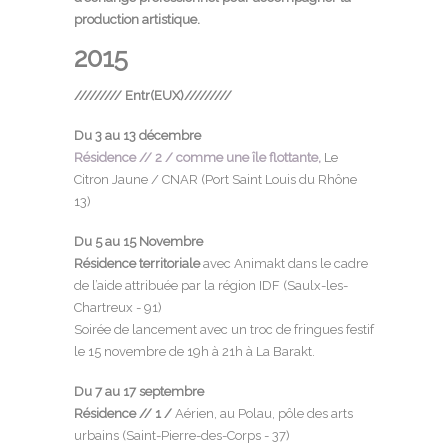
production artistique.
2015
/////////
Entr(EUX)
/////////
Du 3 au 13 décembre
Résidence // 2 / comme une île flottante,
Le
Citron Jaune / CNAR (Port Saint Louis du Rhône
13)
Du 5 au 15 Novembre
Résidence territoriale
avec
Animakt
dans le cadre
de l’aide attribuée par la région IDF (Saulx-les-
Chartreux - 91)
Soirée de lancement avec un troc de fringues festif
le 15 novembre de 19h à 21h à La Barakt.
Du 7 au 17 septembre
Résidence // 1 /
Aérien, au
Polau
, pôle des arts
urbains (Saint-Pierre-des-Corps - 37)