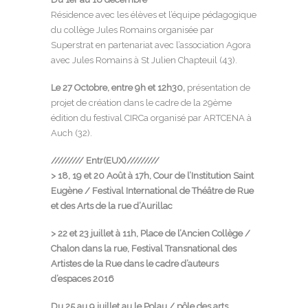
Résidence avec les élèves et l’équipe pédagogique
du collège Jules Romains organisée par
Superstrat
en partenariat avec l’association Agora
avec Jules Romains à St Julien Chapteuil (43).
Le 27 Octobre,
entre 9h et 12h30,
présentation de
projet de création dans le cadre de la 29ème
édition du festival
CIRCa
organisé par
ARTCENA
à
Auch (32).
/////////
Entr(EUX)
/////////
> 18, 19 et 20 Août à 17h, Cour de l’Institution Saint
Eugène / Festival International de Théâtre de Rue
et des Arts de la rue d’Aurillac
> 22 et 23 juillet à 11h, Place de l’Ancien Collège /
Chalon dans la rue, Festival Transnational des
Artistes de la Rue dans le cadre d’auteurs
d’espaces 2016
Du
25 au 9 juillet au le Polau / pôle des arts