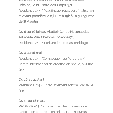
urbains, Saint-Pierre-des-Corps (37)
Résidence //7 / Peaufinage, répétition, finalisation
et
Avant première
le 8 juillet à 19h à La guinguette
de St Avertin
.
Du 6 au 16 juin au Abattoir Centre National des
Arts de la Rue, Chalon-sur-Saône (71)
Résidence //6 / Écriture finale et assemblage
Du 4 au 16 mai
Résidence //5 /Composition, au Parapluie /
Centre international de création artistique, Aurillac
(15)
Du 18 au 21 Avril
Résidence //4 / Enregistrement sonore, Marseille
(13)
Du 15 au 18 mars
Réflexion // 3 /
au
Plancher des chèvres
, une
association culturelle en milieu rural (Bounas-