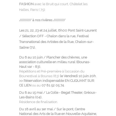
FASHION
avec le Bruit qui court, Châtelet les
Halles, Paris ( 75).
///////// à nos rivières /////////
Les 21, 22, 23 et 24 juillet, 6h00 Pont Saint-Laurent
/
Sélection
OFF - Chalon dans la rue, Festival
Transnational des Artistes de la Rue, Chalon-sur-
Saône (71).
Du 6 au 10 juin
/
Plancher des chèvres
, une
association culturelle en milieu rural (Bounas-
Haut var - 83).
Répétitions et Pré-première à l’occasion du
Bounestival à Bounas (83)
le Vendredi 10 juin 20h
.
>> Réservation indispensable
EN CLIQUANT SUR
CE LIEN
ou au
07 81 52 05 74
.
Du 8 au 15 mai
/
La Colle - Begat Theater
, Gréoux-
Les-Bains (04).
Résidence de finalisation.
Du 18 avril au 1er mai /
Sur le pont, Centre
National des Arts de la Rue en Nouvelle-Aquitaine
,