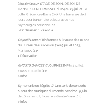
à tes rivières // STAGE DE SOIN, DE SOI, DE
DANSE & PERFORMANCE du 24 au 29 juillet.
La
colle, Gréoux-les-Bains (04). Une traversée de 5
jours pour transmuter et jouer avec nos
mythologies personnelles.
> En détail en cliquant là
Objectif Lune
// Itinérances & Bivouac des 10 ans
du Bureau des Guides du 7 au 9 juillet
2023,
Martigues (13).
> Réservation
GHOSTS DANCES
//JOURNÉE IMP
le 2 juillet,
13009 Marseille (13).
> Infos
Symphonie de Ségriès // Une série de concerts
autour des musiques du monde
,
Vendredi 9 juin
de 16h à minuit, Moustiers-Sainte-Marie (04)
> Infos