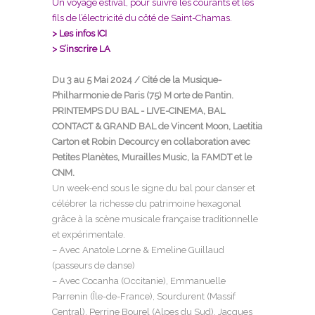
Un voyage estival, pour suivre les courants et les
fils de l’électricité du côté de Saint-Chamas.
> Les infos ICI
> S’inscrire LA
Du 3 au 5 Mai 2024 / Cité de la Musique-
Philharmonie de Paris (75) M orte de Pantin.
PRINTEMPS DU BAL - LIVE-CINEMA, BAL
CONTACT & GRAND BAL de Vincent Moon, Laetitia
Carton et Robin Decourcy en collaboration avec
Petites Planètes,
Murailles Music,
la
FAMDT
et le
CNM.
Un week-end sous le signe du bal pour danser et
célébrer la richesse du patrimoine hexagonal
grâce à la scène musicale française traditionnelle
et expérimentale.
– Avec Anatole Lorne & Emeline Guillaud
(passeurs de danse)
– Avec Cocanha (Occitanie), Emmanuelle
Parrenin (Île-de-France), Sourdurent (Massif
Central), Perrine Bourel (Alpes du Sud), Jacques