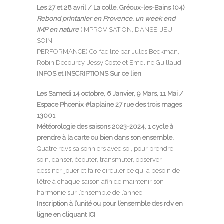
Les 27 et 28 avril / La colle, Gréoux-les-Bains (04)
Rebond printanier en Provence, un week end
IMP en nature
(IMPROVISATION, DANSE, JEU,
SOIN,
PERFORMANCE) Co-facilité par Jules Beckman,
Robin Decourcy, Jessy Coste et Emeline Guillaud
INFOS et INSCRIPTIONS Sur ce lien
+
Les Samedi 14 octobre, 6 Janvier, 9 Mars, 11 Mai /
Espace Phoenix #laplaine 27 rue des trois mages
13001
Météorologie des saisons 2023-2024, 1 cycle à
prendre à la carte ou bien dans son ensemble.
Quatre rdvs saisonniers avec soi, pour prendre
soin, danser, écouter, transmuter, observer,
dessiner, jouer et faire circuler ce qui a besoin de
l’être à chaque saison afin de maintenir son
harmonie sur l’ensemble de l’année.
Inscription à l’unité ou pour l’ensemble des rdv en
ligne en cliquant ICI