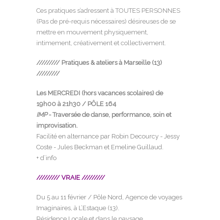
Ces pratiques s’adressent à TOUTES PERSONNES
(Pas de pré-requis nécessaires) désireuses de se
mettre en mouvement physiquement,
intimement, créativement et collectivement.
///////// Pratiques & ateliers à Marseille (13)
/////////
Les MERCREDI (hors vacances scolaires) de
19h00 à 21h30 /
PÔLE 164
IMP
- Traversée de danse, performance, soin et
improvisation.
Facilité en alternance par Robin Decourcy - Jessy
Coste - Jules Beckman et Emeline Guillaud.
+ d’info
///////// VRAIE /////////
Du 5 au 11 février / Pôle Nord, Agence de voyages
Imaginaires, à L’Estaque (13).
Résidence Locale et dans le paysage