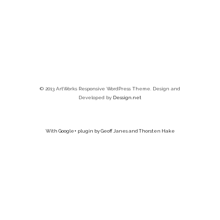
© 2013 ArtWorks Responsive WordPress Theme. Design and
Developed by
Dessign.net
With Google+ plugin by Geoff Janes and Thorsten Hake