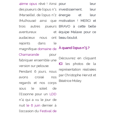
4ème opus
rêvé ! Ainsi
pour leur
des joueurs de l’opus n°1
investissement, leur
(Marseille), de l’opus n°2
énergie et leur
(Mulhouse) ainsi que
motivation ! MERCI et
trois autres joueurs
BRAVO à cette belle
aventureux et
équipe Malaxe pour ce
audacieux nous ont
beau boulot.
rejoints dans le
À quand l’opus n°5 ?
magnifique
domaine de
Chamarande
pour
Découvrez en cliquant
fabriquer ensemble une
ICI
les photos de la
version sur pelouse.
représentation réalisées
Pendant 6 jours, nous
par Christophe Hervot et
avons croisé nos
Béatrice Moley.
regards et nos corps
sous le soleil de
l’Essonne pour un
LDD
n°4 qui a vu le jour de
nuit
le 6 juin
dernier à
l’occasion du
Festival
de